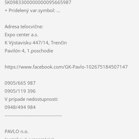
SK0983300000000095665987
+ Pridelený var.symbol: ...
Adresa telocvične:
Expo center a.s.
K Výstavisku 447/14, Trenčín
Pavilón 4, 1.poschodie
https://www.facebook.com/GK-Pavlo-102675184507147
0905/665 987
0905/119 396
V prípade nedostupnosti:
0948/494 984
-------------------------------------
PAVLO n.o.