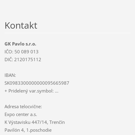
Kontakt
GK Pavlo s.r.o.
IČO: 50 089 013
DIČ: 2120175112
IBAN:
SK0983300000000095665987
+ Pridelený var.symbol: ...
Adresa telocvične:
Expo center a.s.
K Výstavisku 447/14, Trenčín
Pavilón 4, 1.poschodie