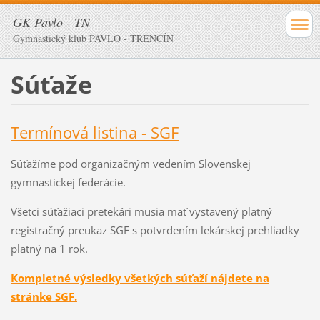
GK Pavlo - TN
Gymnastický klub PAVLO - TRENČÍN
Súťaže
Termínová listina - SGF
Súťažíme pod organizačným vedením Slovenskej
gymnastickej federácie.
Všetci súťažiaci pretekári musia mať vystavený platný
registračný preukaz SGF s potvrdením lekárskej prehliadky
platný na 1 rok.
Kompletné výsledky všetkých súťaží nájdete na
stránke SGF.