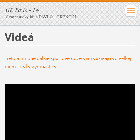
GK Pavlo - TN
Gymnastický klub PAVLO - TRENČÍN
Videá
Tieto a mnohé ďalšie športové odvetvia využívajú vo veľkej
miere prvky gymnastiky.