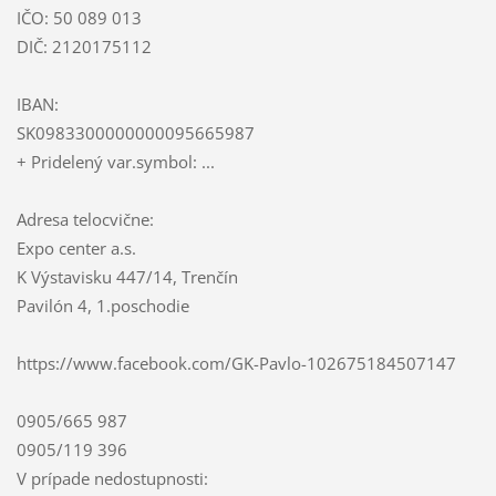
IČO: 50 089 013
DIČ: 2120175112
IBAN:
SK0983300000000095665987
+ Pridelený var.symbol: ...
Adresa telocvične:
Expo center a.s.
K Výstavisku 447/14, Trenčín
Pavilón 4, 1.poschodie
https://www.facebook.com/GK-Pavlo-102675184507147
0905/665 987
0905/119 396
V prípade nedostupnosti: