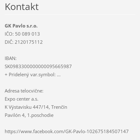
Kontakt
GK Pavlo s.r.o.
IČO: 50 089 013
DIČ: 2120175112
IBAN:
SK0983300000000095665987
+ Pridelený var.symbol: ...
Adresa telocvične:
Expo center a.s.
K Výstavisku 447/14, Trenčín
Pavilón 4, 1.poschodie
https://www.facebook.com/GK-Pavlo-102675184507147