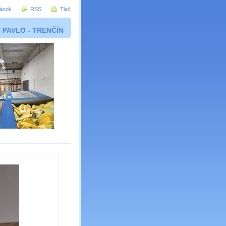
ránok
RSS
Tlač
b PAVLO - TRENČÍN