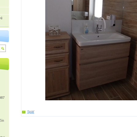
vé
987
Späť
čín