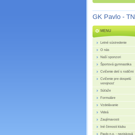
GK Pavlo - TN
MENU
Letné sústredenie
O nás
Naší sponzori
Športová gymnastika
Cvičenie detí s rodičmi
Cvičenie pre dospelú
verejnosť
Súťaže
Formuláre
Vzdelávanie
Videá
Zaujímavosti
Iné činnosti klubu
Pavlo n.o. - nezisková