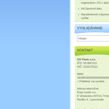
organizácia / 2% z daní
Iné športové linky
Narodeninové a športo
vyžitie
VYHĽADÁVANIE
KONTAKT
GK Pavlo s.r.o.
IČO: 50 089 013
DIČ: 2120175112
IBAN:
SK0983300000000095665
+ Pridelený var.symbol: ...
Adresa telocvične:
Expo center a.s.
K Výstavisku 447/14, Tren
Pavilón 4, 1.poschodie