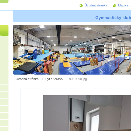
Úvodná stránka
Mapa st
Gymnastický klu
Úvodná stránka
|
1, Byt s terasou
|
PA319090.jpg