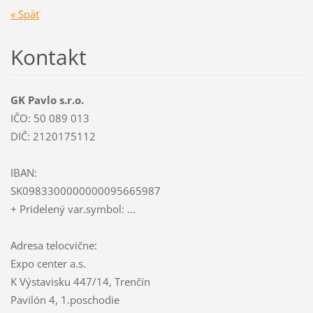
« Späť
Kontakt
GK Pavlo s.r.o.
IČO: 50 089 013
DIČ: 2120175112
IBAN:
SK0983300000000095665987
+ Pridelený var.symbol: ...
Adresa telocvične:
Expo center a.s.
K Výstavisku 447/14, Trenčín
Pavilón 4, 1.poschodie